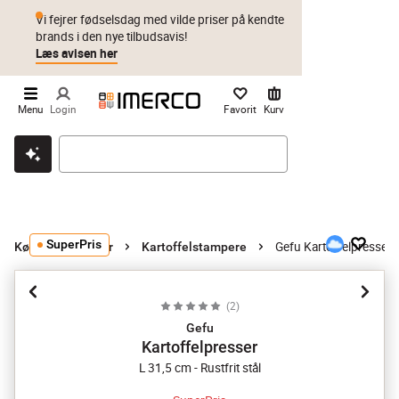
Vi fejrer fødselsdag med vilde priser på kendte
brands i den nye tilbudsavis!
Læs avisen her
Menu
Login
Favorit
Kurv
Klik & hent
Byt i 1 år
Prismatch
SuperPris
Gefu Kartoffelpresser
Køkkenredskaber
Kartoffelstampere
(
2
)
Gefu
Kartoffelpresser
L 31,5 cm - Rustfrit stål