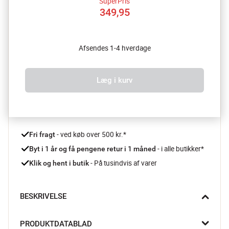
SuperPris
349,95
Afsendes 1-4 hverdage
Læg i kurv
 - ved køb over 500 kr.*
Fri fragt
- i alle butikker*
Byt i 1 år og få pengene retur i 1 måned 
 - På tusindvis af varer
Klik og hent i butik
BESKRIVELSE
Lav hurtig, lækker og nem kartoffelmos med 
PRODUKTDATABLAD
kartoffelpresseren fra Gefu. Den praktiske kartoffelpresser er 