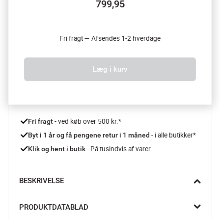
799,95
Fri fragt — Afsendes 1-2 hverdage
Læg i kurv
 - ved køb over 500 kr.*
Fri fragt
- i alle butikker*
Byt i 1 år og få pengene retur i 1 måned 
 - På tusindvis af varer
Klik og hent i butik
BESKRIVELSE
Snup en smagfuld kop kaffe på ingen tid med kaffemaskinen 
PRODUKTDATABLAD
fra Gastronoma, der leverer en klassisk brygning og gode 
funktioner.
