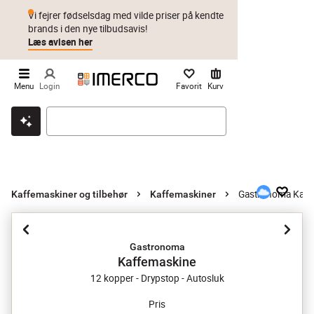
Vi fejrer fødselsdag med vilde priser på kendte
brands i den nye tilbudsavis!
Læs avisen her
Menu
Login
Favorit
Kurv
Klik & hent
Byt i 1 år
Prismatch
Gastronoma Kaff
Kaffemaskiner og tilbehør
Kaffemaskiner
Gastronoma
Kaffemaskine
12 kopper - Drypstop - Autosluk
Pris