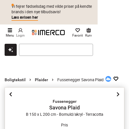
Vi fejrer fødselsdag med vilde priser på kendte
brands i den nye tilbudsavis!
Læs avisen her
Menu
Login
Favorit
Kurv
Klik & hent
Byt i 1 år
Prismatch
Fussenegger Savona Plaid
Boligtekstil
Plaider
Fussenegger
Savona Plaid
B 150 x L 200 cm - Bomuld/akryl - Terracotta
Pris