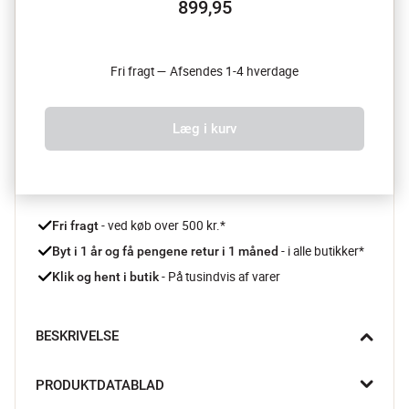
899,95
Fri fragt — Afsendes 1-4 hverdage
Læg i kurv
 - ved køb over 500 kr.*
Fri fragt
- i alle butikker*
Byt i 1 år og få pengene retur i 1 måned 
 - På tusindvis af varer
Klik og hent i butik
BESKRIVELSE
Hold dig varm med denne dejlige Savona plaid fra 
PRODUKTDATABLAD
Fussenegger, som har et smukt sildebensmønster, der vil 
passe ind i de fleste hjem.