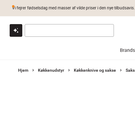
Vi fejrer fødselsdag med masser af vilde priser i den nye tilbudsavis
Klik & hent
Byt i 1 år
Prismatch
Brands
Hjem
Køkkenudstyr
Køkkenknive og sakse
Saks