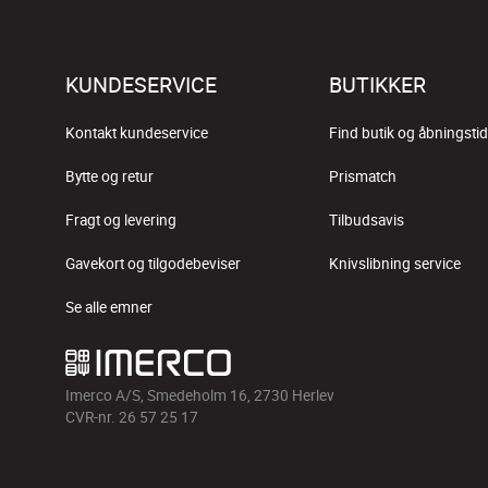
KUNDESERVICE
BUTIKKER
Kontakt kundeservice
Find butik og åbningstid
Bytte og retur
Prismatch
Fragt og levering
Tilbudsavis
Gavekort og tilgodebeviser
Knivslibning service
Se alle emner
Imerco A/S, Smedeholm 16, 2730 Herlev
CVR-nr. 26 57 25 17