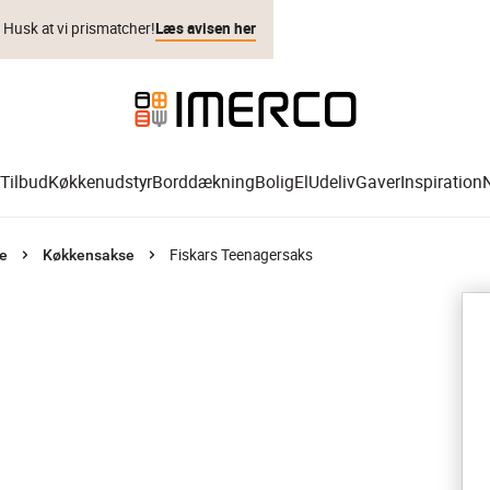
. Husk at vi prismatcher!
Læs avisen her
Tilbud
Køkkenudstyr
Borddækning
Bolig
El
Udeliv
Gaver
Inspiration
Fiskars Teenagersaks
e
Køkkensakse