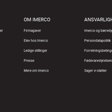
OM IMERCO
ANSVARLIG
er
Firmagaver
Imerco og bæredy
Elev hos Imerco
Persondatapolitik
Ledige stillinger
Forretningsbeting
Presse
Fødevarestyrelsen
Mere om Imerco
Sager vi støtter