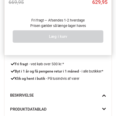
669,95
629,95
Fri fragt — Afsendes 1-2 hverdage
Prisen gælder så længe lager haves
Læg i kurv
 - ved køb over 500 kr.*
Fri fragt
- i alle butikker*
Byt i 1 år og få pengene retur i 1 måned 
 - På tusindvis af varer
Klik og hent i butik
BESKRIVELSE
Her får du en smart lille multi-tool fra Gerber der kan være 
PRODUKTDATABLAD
nødvendig, når du skal på campingtur, telttur eller måske bare 
en tur i skoven. Det er en kompakt lille og smidig version af den 