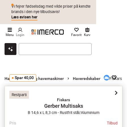
Vi fejrer fødselsdag med vilde priser på kendte
brands i den nye tilbudsavis!
Læs avisen her
Menu
Login
Favorit
Kurv
Klik & hent
Byt i 1 år
Prismatch
Spar 40,00
Fiskars G
Haveredskaber og havemaskiner
Haveredskaber
Restparti
Fiskars
Gerber Multisaks
B 14,6 x L 8,3 cm - Rustfrit stål/Aluminium
Pris
Tilbud