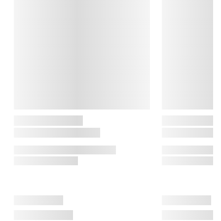
skaber Fiskars alt fra sakse, gryder og stegepander til 
haveslanger, grensakse og arbejdshandsker.

Alt er skabt med fokus på ergonomi, holdbarhed og 
skandinavisk enkelhed – redskaber, der bare virker og holder i 
årevis.