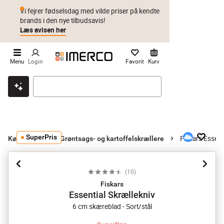
Vi fejrer fødselsdag med vilde priser på kendte
brands i den nye tilbudsavis!
Læs avisen her
Menu
Login
Favorit
Kurv
Klik & hent
Byt i 1 år
Prismatch
SuperPris
Fiskars Essent
Køkkengrej
Grøntsags- og kartoffelskrællere
(
10
)
Fiskars
Essential Skrællekniv
6 cm skæreblad - Sort/stål