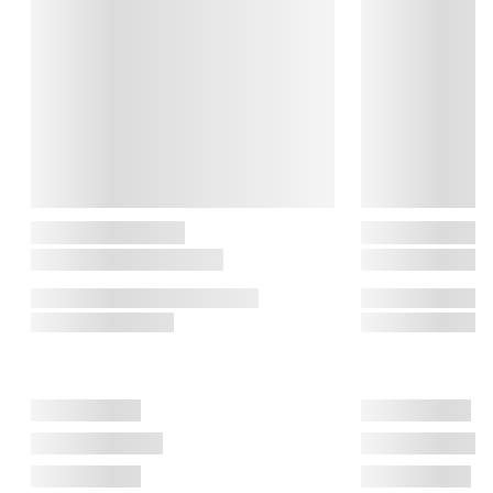
haveslanger, grensakse og arbejdshandsker.

Alt er skabt med fokus på ergonomi, holdbarhed og 
skandinavisk enkelhed – redskaber, der bare virker og holder i 
årevis.