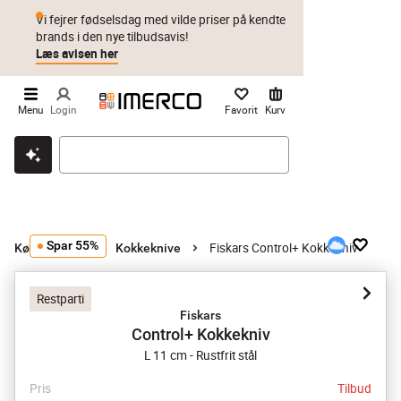
Vi fejrer fødselsdag med vilde priser på kendte
brands i den nye tilbudsavis!
Læs avisen her
Menu
Login
Favorit
Kurv
Klik & hent
Byt i 1 år
Prismatch
Spar 55%
Fiskars Control+ Kokkekniv
Køkkenknive
Kokkeknive
Restparti
Fiskars
Control+ Kokkekniv
L 11 cm - Rustfrit stål
Pris
Tilbud