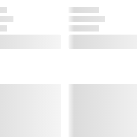
D
h
f
s