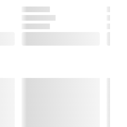
anmarks mest visionære arkitekter og designere. Hver stol, 
vert bord og hver reol bærer præg af en historie – men fælles 
or dem alle er ønsket om at bringe mennesker tættere 
ammen i hjem, der summer af liv.