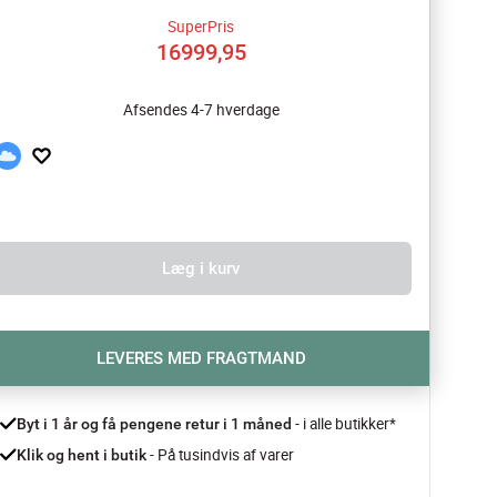
SuperPris
16999,95
Afsendes 4-7 hverdage
Læg i kurv
LEVERES MED FRAGTMAND
- i alle butikker*
Byt i 1 år og få pengene retur i 1 måned 
 - På tusindvis af varer
Klik og hent i butik