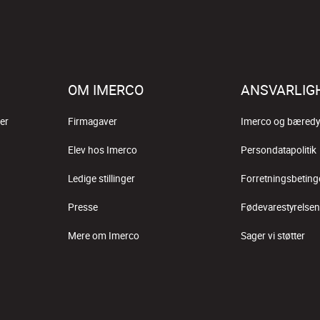
OM IMERCO
ANSVARLIG
er
Firmagaver
Imerco og bæredy
Elev hos Imerco
Persondatapolitik
Ledige stillinger
Forretningsbeting
Presse
Fødevarestyrelsen
Mere om Imerco
Sager vi støtter