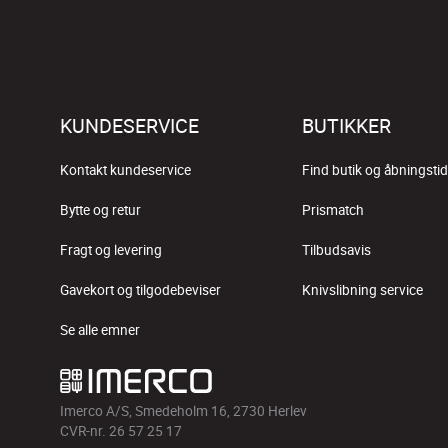
KUNDESERVICE
BUTIKKER
Kontakt kundeservice
Find butik og åbningstid
Bytte og retur
Prismatch
Fragt og levering
Tilbudsavis
Gavekort og tilgodebeviser
Knivslibning service
Se alle emner
Imerco A/S, Smedeholm 16, 2730 Herlev
CVR-nr. 26 57 25 17