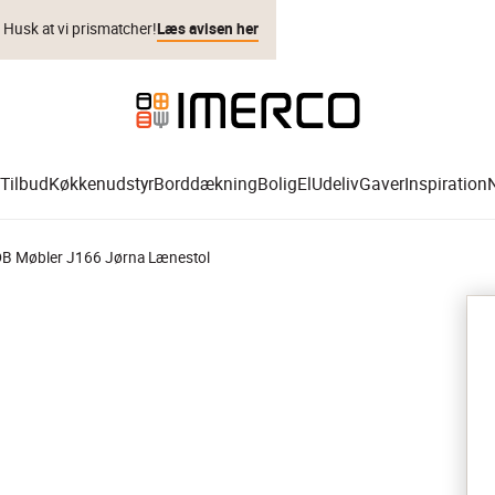
. Husk at vi prismatcher!
Læs avisen her
Tilbud
Køkkenudstyr
Borddækning
Bolig
El
Udeliv
Gaver
Inspiration
B Møbler J166 Jørna Lænestol