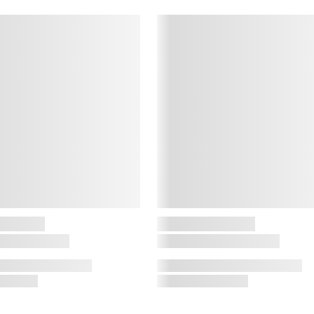
m
a
k
s
o
J
J
d
P
h
J
d
F
F
t
–
v
f
M