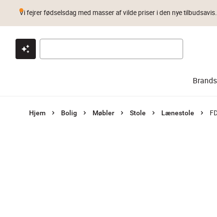
Vi fejrer fødselsdag med masser af vilde priser i den nye tilbudsavis
Klik & hent
Byt i 1 år
Prismatch
Brands
FD
Hjem
Bolig
Møbler
Stole
Lænestole