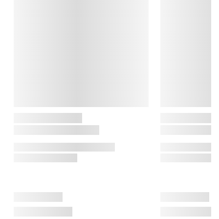
henviser til trioen af gryder, låg og redskaber og brandet har 
siden været synonym med dansk design og madlavning uden 
kompromis.

Bevar belægning: Brug altid redskaber af træ, kunststof eller 
redskaber med silikonebelægning