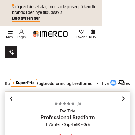
Vi fejrer fødselsdag med vilde priser på kendte
brands i den nye tilbudsavis!
Læs avisen her
Menu
Login
Favorit
Kurv
Klik & hent
Byt i 1 år
Prismatch
SuperPris
Eva Trio Professi
Bageforme
Rugbrødsforme og brødforme
(
5
)
Eva Trio
Professional Brødform
1,75 liter - Slip-Let® - Grå