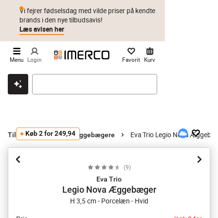
Vi fejrer fødselsdag med vilde priser på kendte
brands i den nye tilbudsavis!
Læs avisen her
Menu
Login
Favorit
Kurv
Klik & hent
Byt i 1 år
Prismatch
Køb 2 for 249,94
Eva Trio Legio Nova Æggebæ
Tilbehør til bord
Æggebægere
(
9
)
Eva Trio
Legio Nova Æggebæger
H 3,5 cm - Porcelæn - Hvid