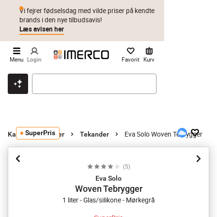
Vi fejrer fødselsdag med vilde priser på kendte
brands i den nye tilbudsavis!
Læs avisen her
Menu
Login
Favorit
Kurv
Klik & hent
Byt i 1 år
Prismatch
SuperPris
Eva Solo Woven Tebrygger
Kander og karafler
Tekander
(
5
)
Eva Solo
Woven Tebrygger
1 liter - Glas/silikone - Mørkegrå