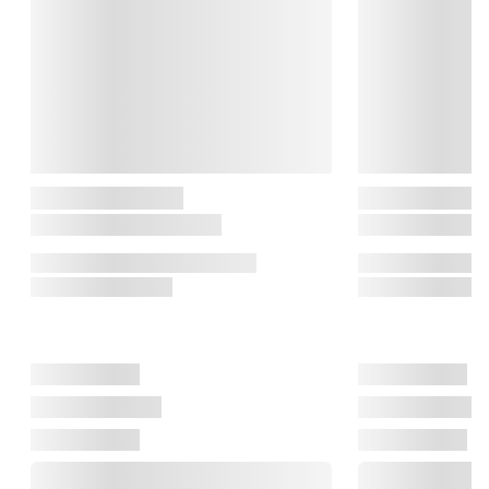
hjemmegående husmor. Da flere kvinder kom ud på 
arbejdsmarkedet, fulgte brandet med og udviklede redskaber, 
der lettede køkkenarbejdet. I 1970’erne hvor de åbne 
køkkeners indtog – var Eva Solo blandt de første til at skabe 
køkkenudstyr, der var smukt nok til at stå fremme.

I dag er Eva Solo et internationalt designhus med base i 
Danmark, kendt for at forene funktion, kvalitet og æstetik i 
produkter, der følger med tidens behov og hverdagens 
forandringer.