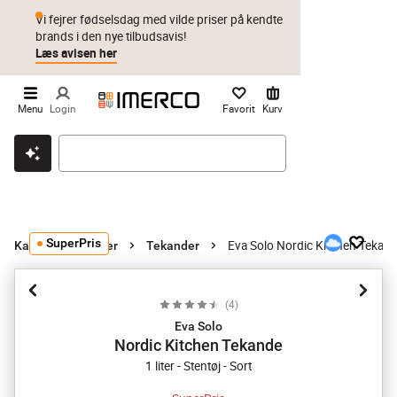
Vi fejrer fødselsdag med vilde priser på kendte
brands i den nye tilbudsavis!
Læs avisen her
Menu
Login
Favorit
Kurv
Klik & hent
Byt i 1 år
Prismatch
SuperPris
Eva Solo Nordic Kitchen Tekan
Kander og karafler
Tekander
(
4
)
Eva Solo
Nordic Kitchen Tekande
1 liter - Stentøj - Sort