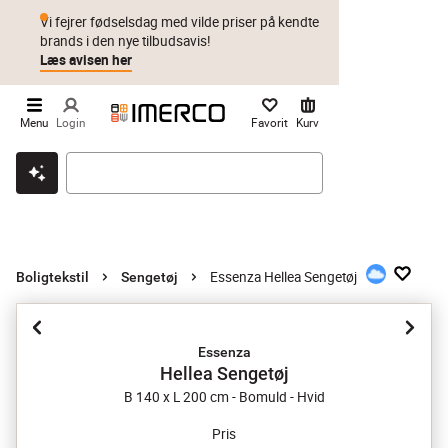
Vi fejrer fødselsdag med vilde priser på kendte
brands i den nye tilbudsavis!
Læs avisen her
Menu
Login
Favorit
Kurv
Klik & hent
Byt i 1 år
Prismatch
Essenza Hellea Sengetøj
Boligtekstil
Sengetøj
Essenza
Hellea Sengetøj
B 140 x L 200 cm - Bomuld - Hvid
Pris