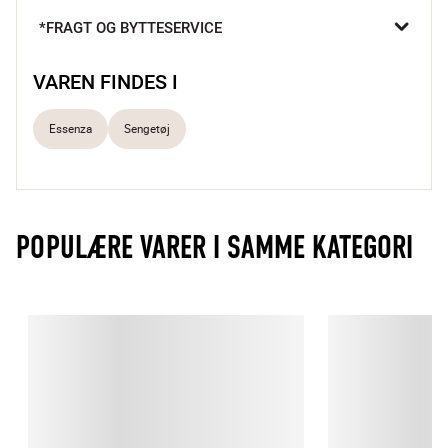
blomsterdetaljer tilfører en naturlig elegance. Den glatte 
*FRAGT OG BYTTESERVICE
bomuldssatin føles kølig mod huden og gør det svært ikke at 
glæde sig til at krybe under dynen.

VAREN FINDES I
Bomuldssatin
Blomsterdesign
Essenza
Sengetøj
OEKO-TEX®
POPULÆRE VARER I SAMME KATEGORI