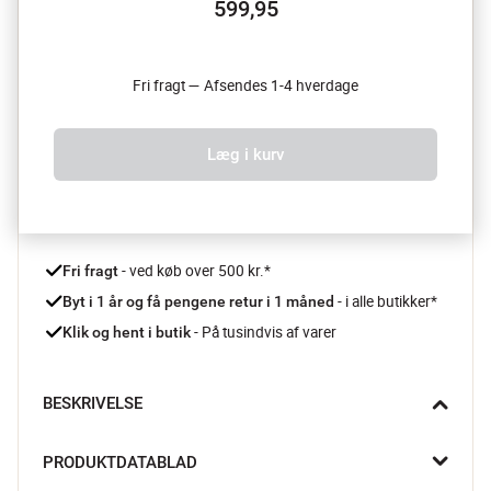
599,95
Fri fragt — Afsendes 1-4 hverdage
Læg i kurv
 - ved køb over 500 kr.*
Fri fragt
- i alle butikker*
Byt i 1 år og få pengene retur i 1 måned 
 - På tusindvis af varer
Klik og hent i butik
BESKRIVELSE
Der er noget særligt ved at lægge sig i en seng, der føles let, 
PRODUKTDATABLAD
blød og indbydende. Med Hellea sengesættet fra Essenza 
bliver soveværelset et roligt frirum, hvor de fine 