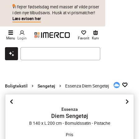
Vi fejrer fødselsdag med masser af vilde priser
i den nye tilbudsavis. Husk at vi prismatcher!
Læs avisen her
Menu
Login
Favorit
Kurv
Klik & hent
Byt i 1 år
Prismatch
Essenza Diem Sengetøj
Boligtekstil
Sengetøj
Essenza
Diem Sengetøj
B 140 x L 200 cm - Bomuldssatin - Pistache
Pris