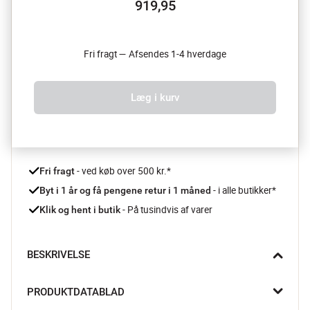
919,95
Fri fragt — Afsendes 1-4 hverdage
Læg i kurv
 - ved køb over 500 kr.*
Fri fragt
- i alle butikker*
Byt i 1 år og få pengene retur i 1 måned 
 - På tusindvis af varer
Klik og hent i butik
BESKRIVELSE
Forvandl dit soveværelse til en oase af skønhed og magi med 
PRODUKTDATABLAD
Diem sengetøjet fra Essenza.
