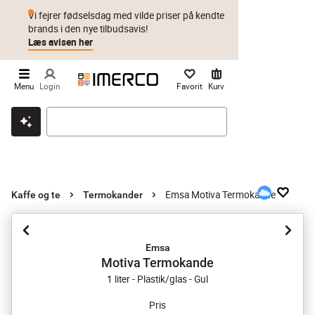
Vi fejrer fødselsdag med vilde priser på kendte
brands i den nye tilbudsavis!
Læs avisen her
Menu
Login
Favorit
Kurv
Klik & hent
Byt i 1 år
Prismatch
Emsa Motiva Termokande
Kaffe og te
Termokander
Emsa
Motiva Termokande
1 liter - Plastik/glas - Gul
Pris