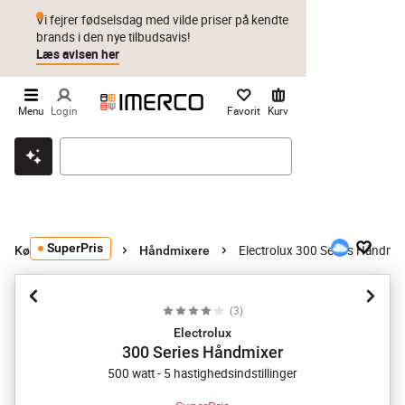
Vi fejrer fødselsdag med vilde priser på kendte
brands i den nye tilbudsavis!
Læs avisen her
Menu
Login
Favorit
Kurv
Klik & hent
Byt i 1 år
Prismatch
SuperPris
Electrolux 300 Series Håndmi
Køkkenmaskiner
Håndmixere
(
3
)
Electrolux
300 Series Håndmixer
500 watt - 5 hastighedsindstillinger