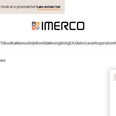
. Husk at vi prismatcher!
Læs avisen her
Tilbud
Køkkenudstyr
Borddækning
Bolig
El
Udeliv
Gaver
Inspiration
Vase