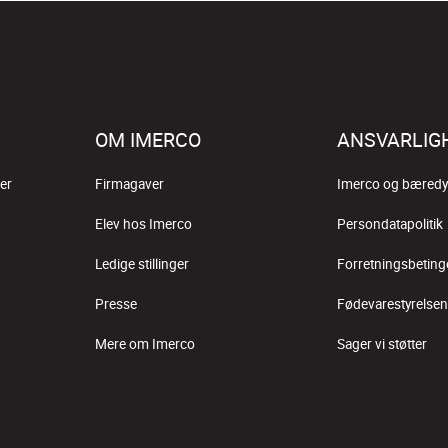
OM IMERCO
ANSVARLIG
er
Firmagaver
Imerco og bæredy
Elev hos Imerco
Persondatapolitik
Ledige stillinger
Forretningsbeting
Presse
Fødevarestyrelsen
Mere om Imerco
Sager vi støtter