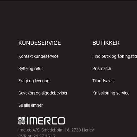
KUNDESERVICE
BUTIKKER
Kontakt kundeservice
Find butik og åbningstid
Bytte og retur
Prismatch
Fragt og levering
Tilbudsavis
Gavekort og tilgodebeviser
Knivslibning service
Se alle emner
Imerco A/S, Smedeholm 16, 2730 Herlev
CVR-nr. 26 57 25 17