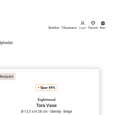
Butikker
Tilbudsavis
Login
Favorit
Kurv
Nyheder
Restparti
Spar 44%
Eightmood
Tora Vase
Ø 13,5 x H 28 cm - Stentøj - Beige