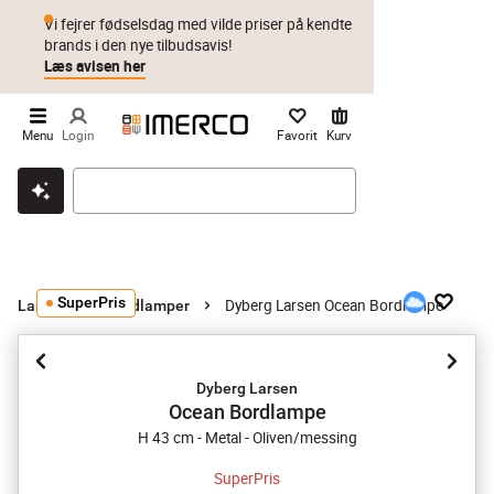
Vi fejrer fødselsdag med vilde priser på kendte
brands i den nye tilbudsavis!
Læs avisen her
Menu
Login
Favorit
Kurv
Klik & hent
Byt i 1 år
Prismatch
SuperPris
Dyberg Larsen Ocean Bordlampe
Lamper
Bordlamper
Dyberg Larsen
Ocean Bordlampe
H 43 cm - Metal - Oliven/messing
SuperPris