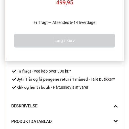
499,95
Fri fragt — Afsendes 5-14 hverdage
Læg i kurv
 - ved køb over 500 kr.*
Fri fragt
- i alle butikker*
Byt i 1 år og få pengene retur i 1 måned 
 - På tusindvis af varer
Klik og hent i butik
BESKRIVELSE
Ocean bordlampen fra Dyberg Larsen er lavet i en 
PRODUKTDATABLAD
iøjnefaldende og unik farvekombination og et funktionelt 
design. Lampen bringer liv ind i dine rum og kan tippes op og 