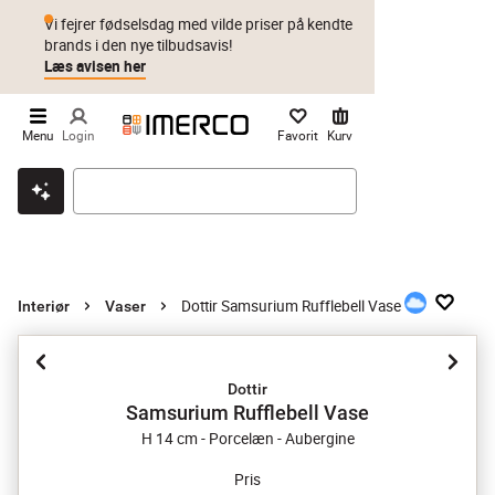
Vi fejrer fødselsdag med vilde priser på kendte
brands i den nye tilbudsavis!
Læs avisen her
Menu
Login
Favorit
Kurv
Klik & hent
Byt i 1 år
Prismatch
Dottir Samsurium Rufflebell Vase
Interiør
Vaser
Dottir
Samsurium Rufflebell Vase
H 14 cm - Porcelæn - Aubergine
Pris