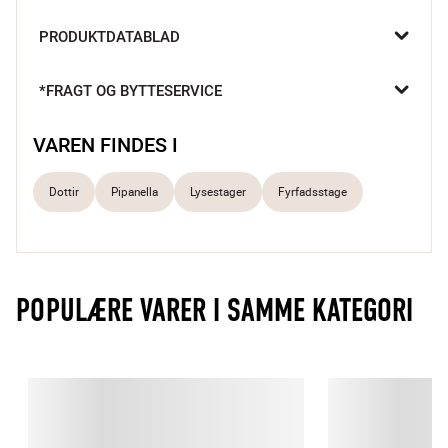
Pipanella Hurricane fyrfadsstagen fra Dottir er både flot og 
PRODUKTDATABLAD
praktisk – den giver hygge i stuen og beskytter flammen, når 
den står på havebordet.

*FRAGT OG BYTTESERVICE
Findes i 2 farver
Smukt mønster
Flammen beskyttes mod vind og træk
VAREN FINDES I
Dottir
Pipanella
Lysestager
Fyrfadsstage
POPULÆRE VARER I SAMME KATEGORI