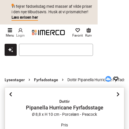
Vi fejrer fødselsdag med masser af vilde priser
i den nye tilbudsavis. Husk at vi prismatcher!
Læs avisen her
Menu
Login
Favorit
Kurv
Klik & hent
Byt i 1 år
Prismatch
Dottir Pipanella Hurricane Fyrfadss
Lysestager
Fyrfadsstage
Dottir
Pipanella Hurricane Fyrfadsstage
Ø 8,8 x H 10 cm - Porcelæn - Peacock
Pris