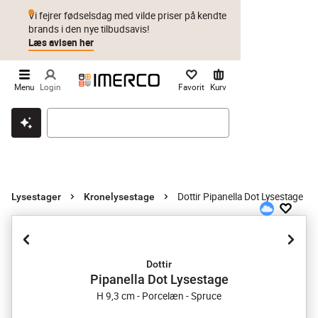
Vi fejrer fødselsdag med vilde priser på kendte
brands i den nye tilbudsavis!
Læs avisen her
Menu
Login
Favorit
Kurv
Klik & hent
Byt i 1 år
Prismatch
Dottir Pipanella Dot Lysestage
Lysestager
Kronelysestage
Dottir
Pipanella Dot Lysestage
H 9,3 cm - Porcelæn - Spruce