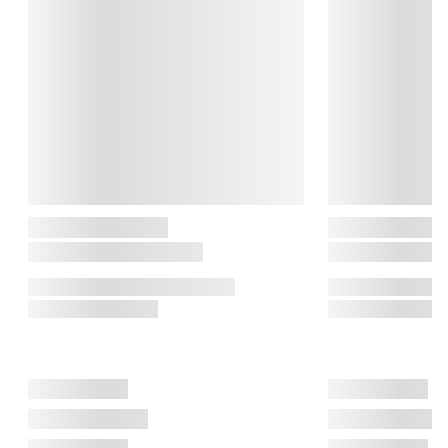
Deluxe Homearts mission er at skabe et pænt og livagtigt LED-
lys, der skaber samme effekt som levende lys. Real flame 
stearinlysene er et specielt patenteret produkt fra Deluxe 
Homeart, som giver en fornemmelse af ægte stearinlys. Lysene 
er flotte og naturtro, og Deluxe Homeart har patent på deres 
wetlook, hvor man får det livagtige, smeltede udseende på lyset.