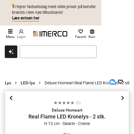
Vi fejrer fødselsdag med vilde priser på kendte
brands i den nye tilbudsavis!
Læs avisen her
Menu
Login
Favorit
Kurv
Klik & hent
Byt i 1 år
Prismatch
Deluxe Homeart Real Flame LED Kronelys - 2 stk.
Lys
LED-lys
(
1
)
Deluxe Homeart
Real Flame LED Kronelys - 2 stk.
H 15 cm - Stearin - Creme