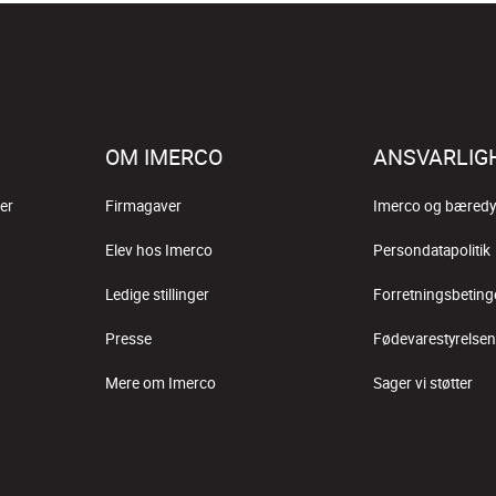
OM IMERCO
ANSVARLIG
er
Firmagaver
Imerco og bæredy
Elev hos Imerco
Persondatapolitik
Ledige stillinger
Forretningsbeting
Presse
Fødevarestyrelsen
Mere om Imerco
Sager vi støtter