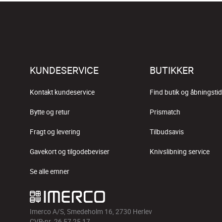
KUNDESERVICE
BUTIKKER
Kontakt kundeservice
Find butik og åbningstid
Bytte og retur
Prismatch
Fragt og levering
Tilbudsavis
Gavekort og tilgodebeviser
Knivslibning service
Se alle emner
Imerco A/S, Smedeholm 16, 2730 Herlev
CVR-nr. 26 57 25 17