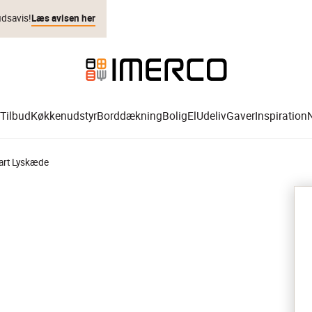
udsavis!
Læs avisen her
Tilbud
Køkkenudstyr
Borddækning
Bolig
El
Udeliv
Gaver
Inspiration
art Lyskæde