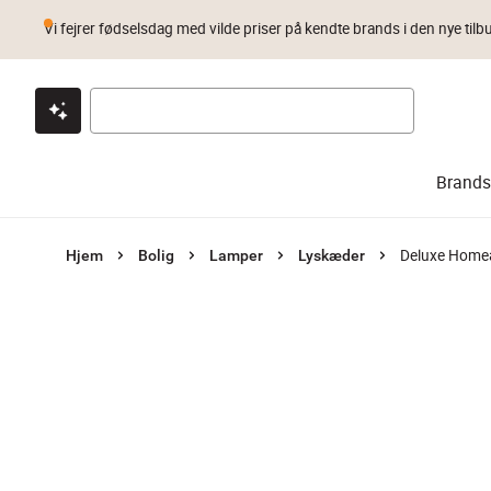
Vi fejrer fødselsdag med vilde priser på kendte brands i den nye tilb
Klik & hent
Byt i 1 år
Prismatch
Brands
Deluxe Home
Hjem
Bolig
Lamper
Lyskæder