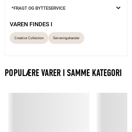
der skaber hygge på bordet og tåler nemt opvaskemaskine.

*FRAGT OG BYTTESERVICE
Mundblæst glas
Dekorativt design
VAREN FINDES I
Tåler opvaskemaskine
Creative Collection
Serveringskander
POPULÆRE VARER I SAMME KATEGORI