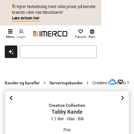
Vi fejrer fødselsdag med vilde priser på kendte
brands i den nye tilbudsavis!
Læs avisen her
Menu
Login
Favorit
Kurv
Klik & hent
Byt i 1 år
Prismatch
Creative Collection Ta
Kander og karafler
Serveringskander
Creative Collection
Tabby Kande
1,1 liter - Glas - Blå
Pris