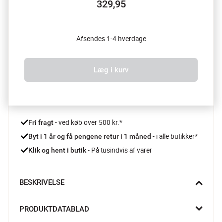
329,95
Afsendes 1-4 hverdage
Læg i kurv
 - ved køb over 500 kr.*
Fri fragt
- i alle butikker*
Byt i 1 år og få pengene retur i 1 måned 
 - På tusindvis af varer
Klik og hent i butik
BESKRIVELSE
Tabby kanden fra Creative Collection er en elegant mundblæst 
PRODUKTDATABLAD
glaskande i en smuk blå nuance. Med sine fine bobler og let 
ujævne overflade får hver kande et unikt og personligt udtryk, 