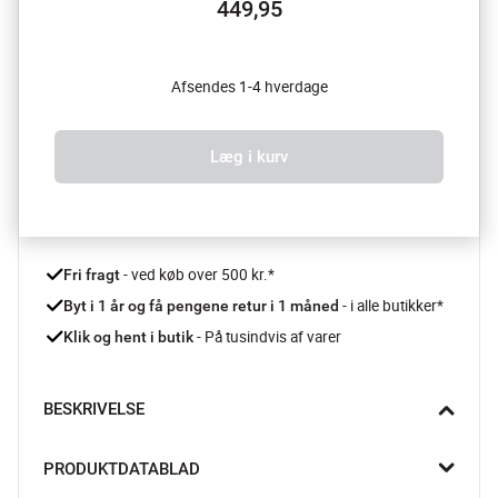
449,95
Afsendes 1-4 hverdage
Læg i kurv
 - ved køb over 500 kr.*
Fri fragt
- i alle butikker*
Byt i 1 år og få pengene retur i 1 måned 
 - På tusindvis af varer
Klik og hent i butik
BESKRIVELSE
Lacey Kande fra Creative Collection er fremstillet i smukt 
PRODUKTDATABLAD
glaseret stentøj, der med sine varme, jordnære nuancer og 
unikke farveovergange tilfører et kunstnerisk præg til ethvert 