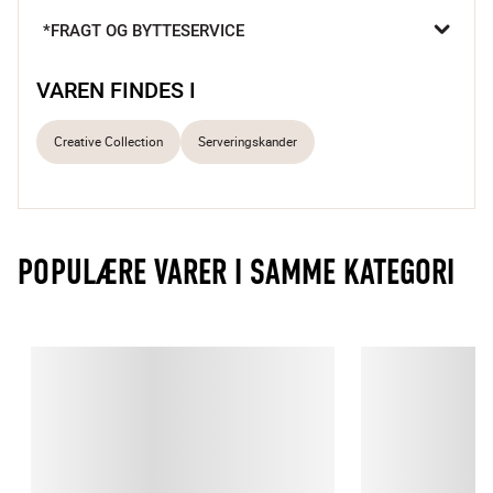
bord. Den høje form og afrundede hank gør den ideel til 
*FRAGT OG BYTTESERVICE
servering, og hver kande er et unikt mesterværk.

Smukt glaseret stentøj
VAREN FINDES I
Unikt farvespil
Tåler opvaskemaskine
Creative Collection
Serveringskander
POPULÆRE VARER I SAMME KATEGORI