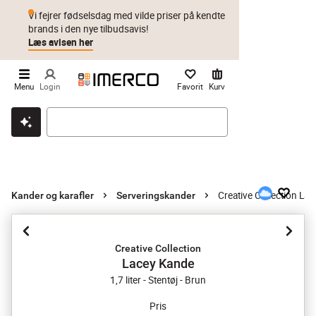
Vi fejrer fødselsdag med vilde priser på kendte
brands i den nye tilbudsavis!
Læs avisen her
Menu
Login
Favorit
Kurv
Klik & hent
Byt i 1 år
Prismatch
Creative Collection La
Kander og karafler
Serveringskander
Creative Collection
Lacey Kande
1,7 liter - Stentøj - Brun
Pris