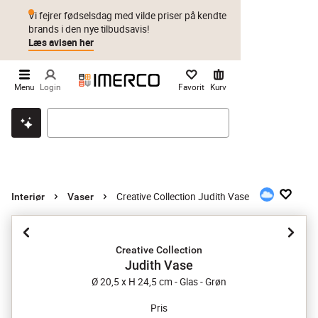
Vi fejrer fødselsdag med vilde priser på kendte
brands i den nye tilbudsavis!
Læs avisen her
Menu
Login
Favorit
Kurv
Klik & hent
Byt i 1 år
Prismatch
Creative Collection Judith Vase
Interiør
Vaser
Creative Collection
Judith Vase
Ø 20,5 x H 24,5 cm - Glas - Grøn
Pris