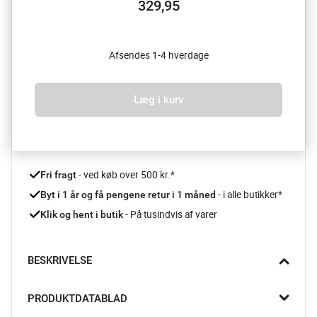
329,95
Afsendes 1-4 hverdage
Læg i kurv
 - ved køb over 500 kr.*
Fri fragt
- i alle butikker*
Byt i 1 år og få pengene retur i 1 måned 
 - På tusindvis af varer
Klik og hent i butik
BESKRIVELSE
Judith vase fra Bloomingville Creative Collection bringer 
PRODUKTDATABLAD
naturens organiske former helt ind i stuen. Den riflede 
glasoverflade og de dæmpede nuancer fanger lyset og giver liv 