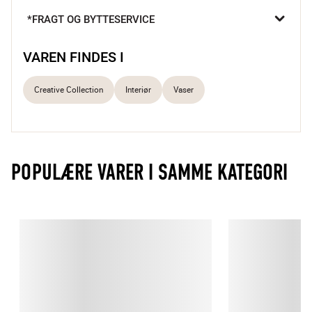
til dine friske grene eller vilde blomster.

*FRAGT OG BYTTESERVICE
Mundblæst unikt glas
Kontrasterende farvede nuancer
VAREN FINDES I
Organisk riflet overflade
Creative Collection
Interiør
Vaser
POPULÆRE VARER I SAMME KATEGORI