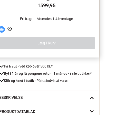
1599,95
Fri fragt — Afsendes 1-4 hverdage
Læg i kurv
 - ved køb over 500 kr.*
Fri fragt
- i alle butikker*
Byt i 1 år og få pengene retur i 1 måned 
 - På tusindvis af varer
Klik og hent i butik
BESKRIVELSE
azem-skabet fra Creative Collection er som skabt til dig, der 
PRODUKTDATABLAD
lsker at indrette med personlighed. Med sine dobbelte 