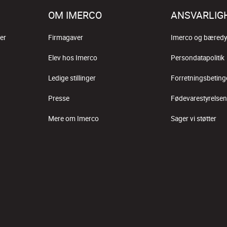
OM IMERCO
ANSVARLIG
er
Firmagaver
Imerco og bæredy
Elev hos Imerco
Persondatapolitik
Ledige stillinger
Forretningsbeting
Presse
Fødevarestyrelsen
Mere om Imerco
Sager vi støtter