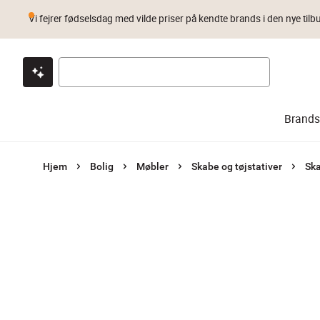
Vi fejrer fødselsdag med vilde priser på kendte brands i den nye tilb
Klik & hent
Byt i 1 år
Prismatch
Brands
Hjem
Bolig
Møbler
Skabe og tøjstativer
Sk