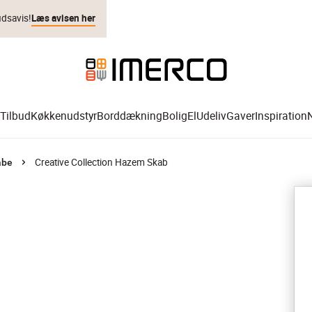
udsavis!
Læs avisen her
Tilbud
Køkkenudstyr
Borddækning
Bolig
El
Udeliv
Gaver
Inspiration
Creative Collection Hazem Skab
abe