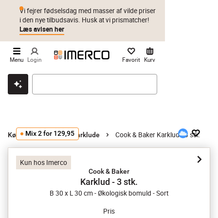
Vi fejrer fødselsdag med masser af vilde priser
i den nye tilbudsavis. Husk at vi prismatcher!
Læs avisen her
Menu
Login
Favorit
Kurv
Klik & hent
Byt i 1 år
Prismatch
Mix 2 for 129,95
Cook & Baker Karklud - 3 stk.
Køkkentekstiler
Karklude
Kun hos Imerco
Cook & Baker
Karklud - 3 stk.
B 30 x L 30 cm - Økologisk bomuld - Sort
Pris