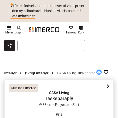
Vi fejrer fødselsdag med masser af vilde priser
i den nye tilbudsavis. Husk at vi prismatcher!
Læs avisen her
Menu
Login
Favorit
Kurv
Klik & hent
Byt i 1 år
Prismatch
CASA Living Taskeparaply
Interiør
Øvrigt interiør
Kun hos Imerco
CASA Living
Taskeparaply
Ø 58 cm - Polyester - Sort
Pris