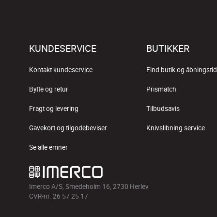
KUNDESERVICE
BUTIKKER
Kontakt kundeservice
Find butik og åbningstid
Bytte og retur
Prismatch
Fragt og levering
Tilbudsavis
Gavekort og tilgodebeviser
Knivslibning service
Se alle emner
Imerco A/S, Smedeholm 16, 2730 Herlev
CVR-nr. 26 57 25 17