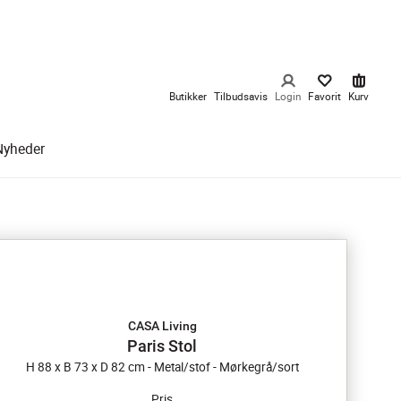
Butikker
Tilbudsavis
Login
Favorit
Kurv
Nyheder
CASA Living
Paris Stol
H 88 x B 73 x D 82 cm - Metal/stof - Mørkegrå/sort
Pris