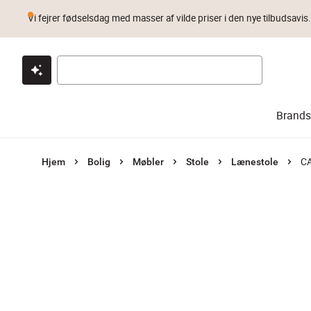
Vi fejrer fødselsdag med masser af vilde priser i den nye tilbudsavis
Klik & hent
Byt i 1 år
Prismatch
Brands
CA
Hjem
Bolig
Møbler
Stole
Lænestole