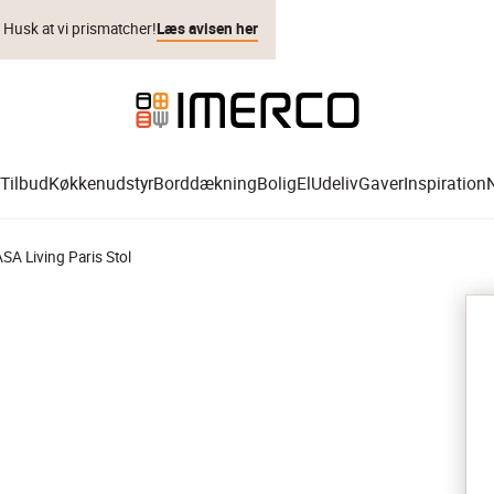
. Husk at vi prismatcher!
Læs avisen her
Tilbud
Køkkenudstyr
Borddækning
Bolig
El
Udeliv
Gaver
Inspiration
SA Living Paris Stol