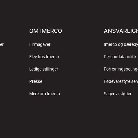
OM IMERCO
ANSVARLIG
er
Firmagaver
Imerco og bæredy
Elev hos Imerco
Persondatapolitik
Ledige stillinger
Forretningsbeting
Presse
Fødevarestyrelsen
Mere om Imerco
Sager vi støtter