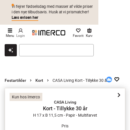
Vi fejrer fødselsdag med masser af vilde priser
i den nye tilbudsavis. Husk at vi prismatcher!
Læs avisen her
Menu
Login
Favorit
Kurv
Klik & hent
Byt i 1 år
Prismatch
CASA Living Kort - Tillykke 30 år
Festartikler
Kort
Kun hos Imerco
CASA Living
Kort - Tillykke 30 år
H 17 x B 11,5 cm - Papir - Multifarvet
Pris