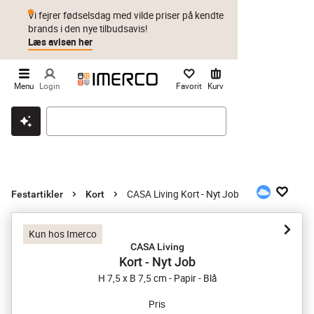
Vi fejrer fødselsdag med vilde priser på kendte
brands i den nye tilbudsavis!
Læs avisen her
Menu
Login
Favorit
Kurv
Klik & hent
Byt i 1 år
Prismatch
CASA Living Kort - Nyt Job
Festartikler
Kort
Kun hos Imerco
CASA Living
Kort - Nyt Job
H 7,5 x B 7,5 cm - Papir - Blå
Pris