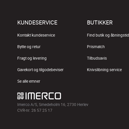
KUNDESERVICE
BUTIKKER
Kontakt kundeservice
Find butik og åbningstid
Bytte og retur
Prismatch
Fragt og levering
Tilbudsavis
Gavekort og tilgodebeviser
Knivslibning service
Se alle emner
Imerco A/S, Smedeholm 16, 2730 Herlev
CVR-nr. 26 57 25 17