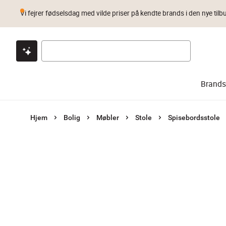
Vi fejrer fødselsdag med vilde priser på kendte brands i den nye tilb
Klik & hent
Byt i 1 år
Prismatch
Brands
Hjem
Bolig
Møbler
Stole
Spisebordsstole