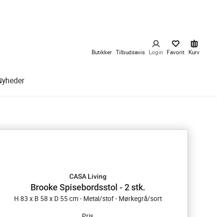
Butikker
Tilbudsavis
Login
Favorit
Kurv
Nyheder
CASA Living
Brooke Spisebordsstol - 2 stk.
H 83 x B 58 x D 55 cm - Metal/stof - Mørkegrå/sort
Pris