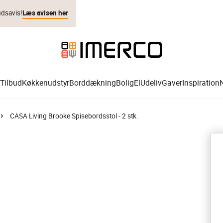
udsavis!
Læs avisen her
Tilbud
Køkkenudstyr
Borddækning
Bolig
El
Udeliv
Gaver
Inspiration
CASA Living Brooke Spisebordsstol - 2 stk.