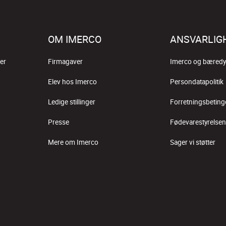
OM IMERCO
ANSVARLIG
er
Firmagaver
Imerco og bæredy
Elev hos Imerco
Persondatapolitik
Ledige stillinger
Forretningsbeting
Presse
Fødevarestyrelsen
Mere om Imerco
Sager vi støtter