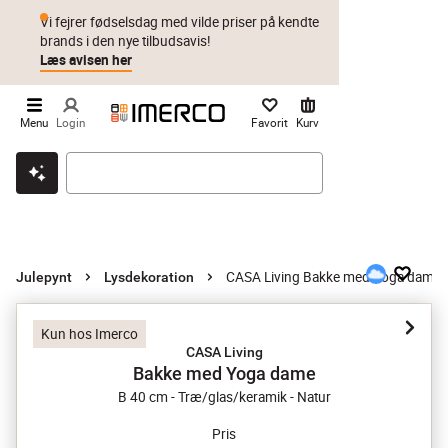
Vi fejrer fødselsdag med vilde priser på kendte
brands i den nye tilbudsavis!
Læs avisen her
Menu
Login
Favorit
Kurv
Klik & hent
Byt i 1 år
Prismatch
CASA Living Bakke med Yoga dame
Julepynt
Lysdekoration
Kun hos Imerco
CASA Living
Bakke med Yoga dame
B 40 cm - Træ/glas/keramik - Natur
Pris