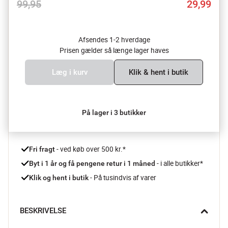
99,95
29,99
Afsendes 1-2 hverdage
Prisen gælder så længe lager haves
Læg i kurv
Klik & hent i butik
På lager i 3 butikker
 - ved køb over 500 kr.*
Fri fragt
- i alle butikker*
Byt i 1 år og få pengene retur i 1 måned 
 - På tusindvis af varer
Klik og hent i butik
BESKRIVELSE