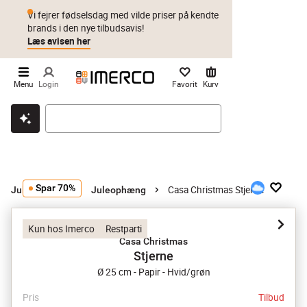
Vi fejrer fødselsdag med vilde priser på kendte
brands i den nye tilbudsavis!
Læs avisen her
Menu
Login
Favorit
Kurv
Klik & hent
Byt i 1 år
Prismatch
Spar 70%
Casa Christmas Stjerne
Juletræspynt
Juleophæng
Kun hos Imerco
Restparti
Casa Christmas
Stjerne
Ø 25 cm - Papir - Hvid/grøn
Pris
Tilbud