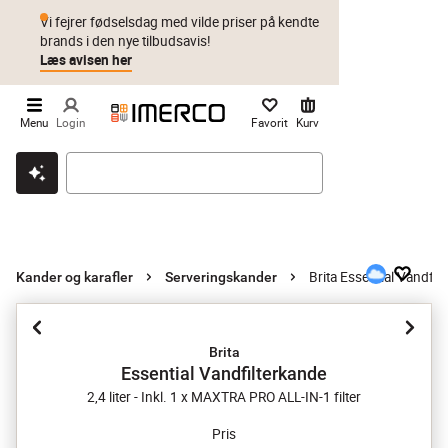
Vi fejrer fødselsdag med vilde priser på kendte
brands i den nye tilbudsavis!
Læs avisen her
Menu
Login
Favorit
Kurv
Klik & hent
Byt i 1 år
Prismatch
Brita Essential Vandfil
Kander og karafler
Serveringskander
Brita
Essential Vandfilterkande
2,4 liter - Inkl. 1 x MAXTRA PRO ALL-IN-1 filter
Pris