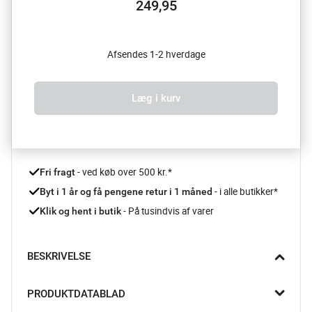
249,95
Afsendes 1-2 hverdage
Læg i kurv
 - ved køb over 500 kr.*
Fri fragt
- i alle butikker*
Byt i 1 år og få pengene retur i 1 måned 
 - På tusindvis af varer
Klik og hent i butik
BESKRIVELSE
Frisk, koldt vand direkte fra køleskabet uden smag af kalk eller 
PRODUKTDATABLAD
klor. Med Brita Style Essential vandfilterkanden får du en nem 
løsning til bedre vand i hverdagen i et stilrent design.
