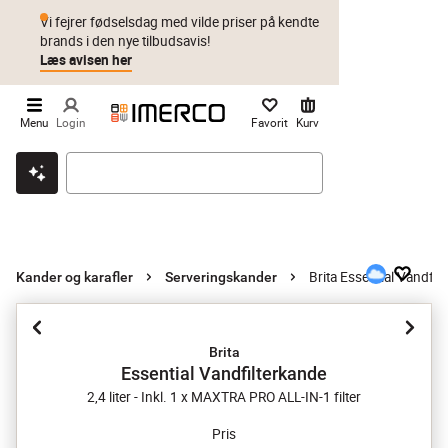
Vi fejrer fødselsdag med vilde priser på kendte
brands i den nye tilbudsavis!
Læs avisen her
Menu
Login
Favorit
Kurv
Klik & hent
Byt i 1 år
Prismatch
Brita Essential Vandfil
Kander og karafler
Serveringskander
Brita
Essential Vandfilterkande
2,4 liter - Inkl. 1 x MAXTRA PRO ALL-IN-1 filter
Pris