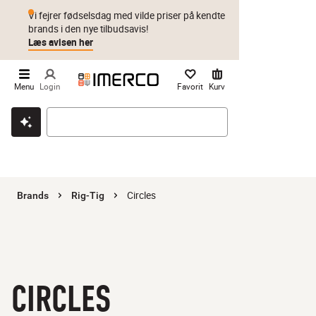
Vi fejrer fødselsdag med vilde priser på kendte
brands i den nye tilbudsavis!
Læs avisen her
Menu
Login
Favorit
Kurv
Klik & hent
Byt i 1 år
Prismatch
Circles
Brands
Rig-Tig
CIRCLES