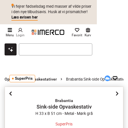
Vi fejrer fødselsdag med masser af vilde priser
i den nye tilbudsavis. Husk at vi prismatcher!
Læs avisen her
Menu
Login
Favorit
Kurv
Klik & hent
Byt i 1 år
Prismatch
SuperPris
Brabantia Sink-side Opvaskestativ
Opvask
Opvaskestativer
Brabantia
Sink-side Opvaskestativ
H 33 x B 51 cm - Metal - Mørk grå
SuperPris