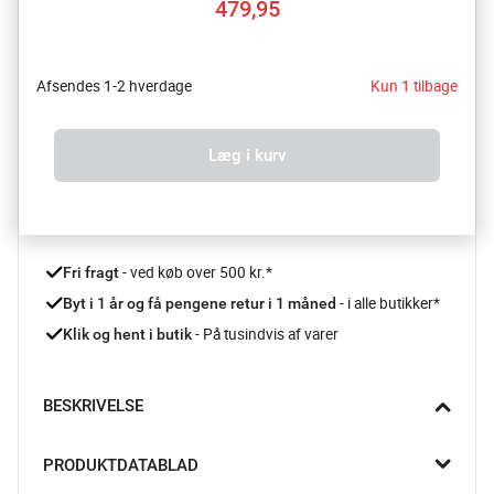
479,95
Afsendes 1-2 hverdage
Kun 1 tilbage
Læg i kurv
 - ved køb over 500 kr.*
Fri fragt
- i alle butikker*
Byt i 1 år og få pengene retur i 1 måned 
 - På tusindvis af varer
Klik og hent i butik
BESKRIVELSE
Føl dig motiveret til opvasken efter en skøn middag med dette 
PRODUKTDATABLAD
smarte Sink-side opvaskestativ fra Brabantia – og nyd synet af 
det rene service.
