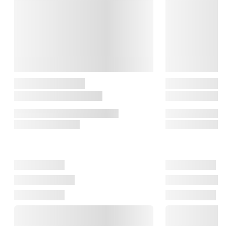
Brabantia

Brabantia har siden 1919 skabt funktionelle løsninger til 
hjemmet, med en passion for kvalitet og design. Fra deres 
hollandske rødder forener de klassisk design med innovation 
og gør hverdagens opgaver lidt mere elegante.