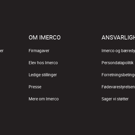
OM IMERCO
ANSVARLIG
er
Firmagaver
Imerco og bæredy
Elev hos Imerco
Persondatapolitik
Ledige stillinger
Forretningsbeting
Presse
Fødevarestyrelsen
Mere om Imerco
Sager vi støtter