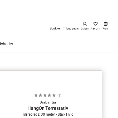
Butikker
Tilbudsavis
Login
Favorit
Kurv
Nyheder
(
1
)
Brabantia
HangOn Tørrestativ
Tørreplads: 30 meter - Stål - Hvid