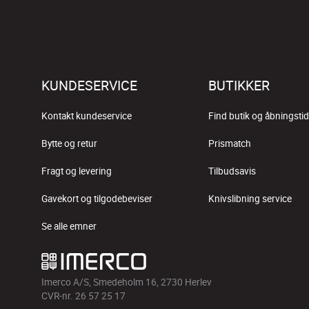
KUNDESERVICE
BUTIKKER
Kontakt kundeservice
Find butik og åbningstid
Bytte og retur
Prismatch
Fragt og levering
Tilbudsavis
Gavekort og tilgodebeviser
Knivslibning service
Se alle emner
Imerco A/S, Smedeholm 16, 2730 Herlev
CVR-nr. 26 57 25 17