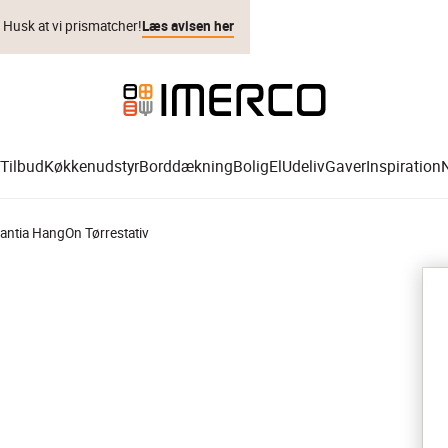
. Husk at vi prismatcher!
Læs avisen her
Tilbud
Køkkenudstyr
Borddækning
Bolig
El
Udeliv
Gaver
Inspiration
antia HangOn Tørrestativ