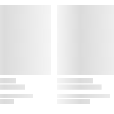
h
h
o