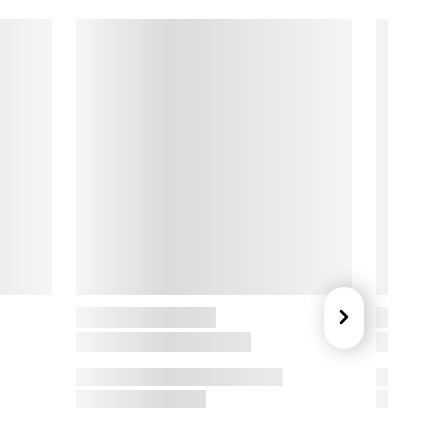
jemmet, med en passion for kvalitet og design. Fra deres 
ollandske rødder forener de klassisk design med innovation 
g gør hverdagens opgaver lidt mere elegante.