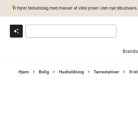
Vi fejrer fødselsdag med masser af vilde priser i den nye tilbudsavis
Klik & hent
Byt i 1 år
Prismatch
Brands
Brab
Hjem
Bolig
Husholdning
Tørrestativer