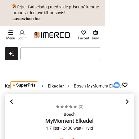
Vi fejrer fødselsdag med vilde priser på kendte
brands i den nye tilbudsavis!
Læs avisen her
Menu
Login
Favorit
Kurv
Klik & hent
Byt i 1 år
Prismatch
SuperPris
Bosch MyMoment Elkedel
Køkkenmaskiner
Elkedler
(
3
)
Bosch
MyMoment Elkedel
1,7 liter - 2400 watt - Hvid