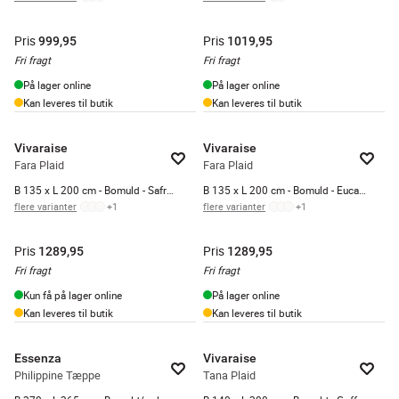
Pris
Pris
999,95
1019,95
Fri fragt
Fri fragt
På lager online
På lager online
Kan leveres til butik
Kan leveres til butik
Vivaraise
Vivaraise
Fara Plaid
Fara Plaid
B 135 x L 200 cm - Bomuld - Safron
B 135 x L 200 cm - Bomuld - Eucalyptus
flere varianter
+
1
flere varianter
+
1
Pris
Pris
1289,95
1289,95
Fri fragt
Fri fragt
Kun få på lager online
På lager online
Kan leveres til butik
Kan leveres til butik
Essenza
Vivaraise
Philippine Tæppe
Tana Plaid