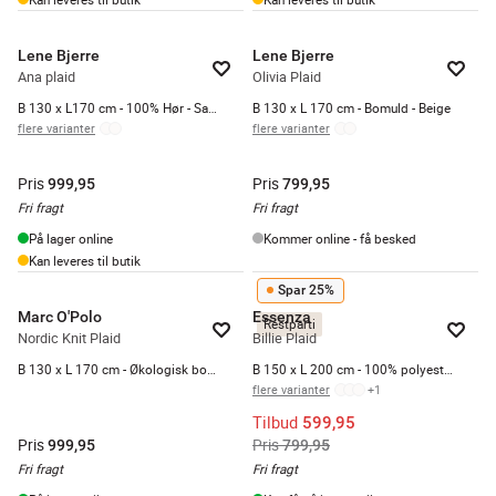
Lene Bjerre
Lene Bjerre
Ana plaid
Olivia Plaid
B 130 x L170 cm - 100% Hør - Sandfarve
B 130 x L 170 cm - Bomuld - Beige
flere varianter
flere varianter
Pris
Pris
999,95
799,95
Fri fragt
Fri fragt
På lager online
Kommer online - få besked
Kan leveres til butik
Spar 25%
Marc O'Polo
Essenza
Restparti
Nordic Knit Plaid
Billie Plaid
B 130 x L 170 cm - Økologisk bomuld - Brun
B 150 x L 200 cm - 100% polyester - Frosty mint
flere varianter
+
1
Tilbud
599,95
Pris
Pris
999,95
799,95
Fri fragt
Fri fragt