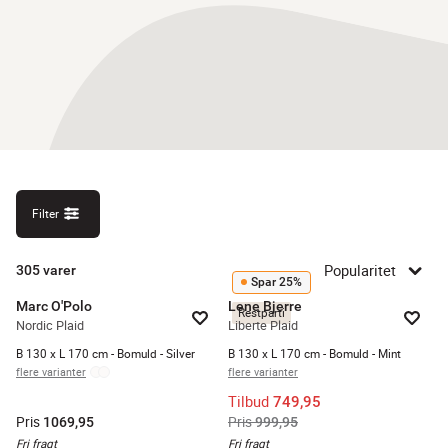
Filter
Popularitet
305
varer
Spar 25%
Marc O'Polo
Lene Bjerre
Restparti
Nordic Plaid
Liberte Plaid
B 130 x L 170 cm - Bomuld - Silver
B 130 x L 170 cm - Bomuld - Mint
flere varianter
flere varianter
Tilbud
749,95
Pris
Pris
1069,95
999,95
Fri fragt
Fri fragt