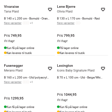
Vivaraise
Lene Bjerre
Tana Plaid
Olivia Plaid
B 140 x L 200 cm - Bomuld - Orange
B 130 x L 170 cm - Bomuld - Rød
flere varianter
+
1
flere varianter
Pris
Pris
749,95
799,95
Fri fragt
Fri fragt
Kun få på lager online
På lager online
Kan leveres til butik
Kan leveres til butik
Fusenegger
Lexington
Merano Plaid
Icons Baby Signature Plaid
B 160 x L 200 cm - Uld/polyacryl/bomuld - Ecru
B 70 x L 100 cm - Uld - Beige/White
flere varianter
+
1
Pris
1044,95
Pris
1299,95
Fri fragt
Kun få på lager online
Kun få på lager online
Kan leveres til butik
Kan leveres til butik