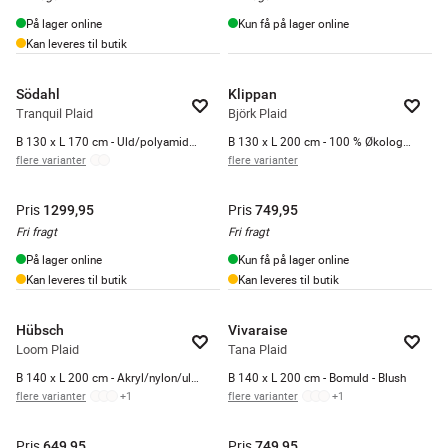
På lager online
Kun få på lager online
Kan leveres til butik
Södahl
Klippan
Tranquil Plaid
Björk Plaid
B 130 x L 170 cm - Uld/polyamid - Beige
B 130 x L 200 cm - 100 % Økologisk lammeuld - Forest green
flere varianter
flere varianter
Pris
Pris
1299,95
749,95
Fri fragt
Fri fragt
På lager online
Kun få på lager online
Kan leveres til butik
Kan leveres til butik
Hübsch
Vivaraise
Loom Plaid
Tana Plaid
B 140 x L 200 cm - Akryl/nylon/uld - Grøn
B 140 x L 200 cm - Bomuld - Blush
flere varianter
+
1
flere varianter
+
1
Pris
Pris
649,95
749,95