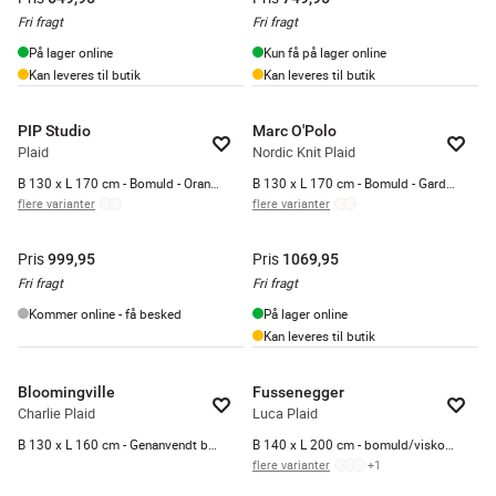
Fri fragt
Fri fragt
På lager online
Kun få på lager online
Kan leveres til butik
Kan leveres til butik
PIP Studio
Marc O'Polo
Plaid
Nordic Knit Plaid
B 130 x L 170 cm - Bomuld - Orange
B 130 x L 170 cm - Bomuld - Garden green
flere varianter
flere varianter
Pris
Pris
999,95
1069,95
Fri fragt
Fri fragt
Kommer online - få besked
På lager online
Kan leveres til butik
Bloomingville
Fussenegger
Charlie Plaid
Luca Plaid
B 130 x L 160 cm - Genanvendt bomuld - Brun
B 140 x L 200 cm - bomuld/viskose - Mint green
flere varianter
+
1