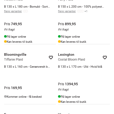
B 130 x L 180 cm - Bomuld - Sort/hvid
B 150 x L 200 cm - 100% polyester fake fur - Nightblue
flere varianter
flere varianter
+
1
Pris
Pris
749,95
899,95
Fri fragt
Fri fragt
På lager online
På lager online
Kan leveres til butik
Kan leveres til butik
Bloomingville
Lexington
Tiffanie Plaid
Costal Bloom Plaid
B 130 x L 160 cm - Genanvendt bomuld - Blå
B 130 x L 170 cm - Uld - Hvid/blå
Pris
1394,95
Pris
169,95
Fri fragt
Kommer online - få besked
På lager online
Kan leveres til butik