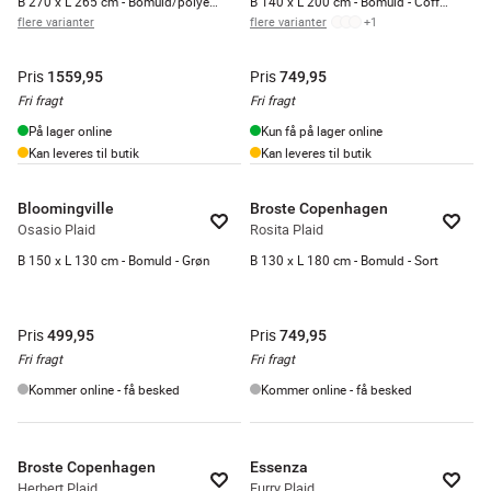
B 270 x L 265 cm - Bomuld/polyester - Vanilla
B 140 x L 200 cm - Bomuld - Coffee
flere varianter
flere varianter
+
1
Pris
Pris
1559,95
749,95
Fri fragt
Fri fragt
På lager online
Kun få på lager online
Kan leveres til butik
Kan leveres til butik
Bloomingville
Broste Copenhagen
Osasio Plaid
Rosita Plaid
B 150 x L 130 cm - Bomuld - Grøn
B 130 x L 180 cm - Bomuld - Sort
Pris
Pris
499,95
749,95
Fri fragt
Fri fragt
Kommer online - få besked
Kommer online - få besked
Broste Copenhagen
Essenza
Herbert Plaid
Furry Plaid