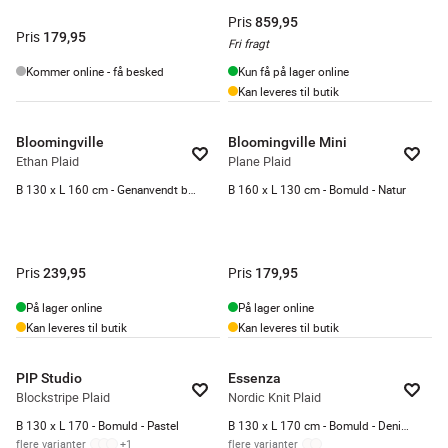
Pris
859,95
Pris
179,95
Fri fragt
Kommer online - få besked
Kun få på lager online
Kan leveres til butik
Bloomingville
Bloomingville Mini
Ethan Plaid
Plane Plaid
B 130 x L 160 cm - Genanvendt bomuld - Blå
B 160 x L 130 cm - Bomuld - Natur
Pris
Pris
239,95
179,95
På lager online
På lager online
Kan leveres til butik
Kan leveres til butik
PIP Studio
Essenza
Blockstripe Plaid
Nordic Knit Plaid
B 130 x L 170 - Bomuld - Pastel
B 130 x L 170 cm - Bomuld - Denim blue
flere varianter
+
1
flere varianter