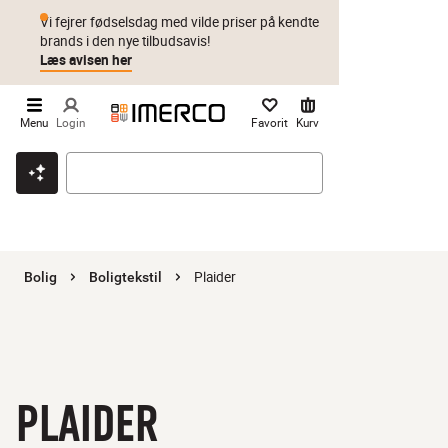
Vi fejrer fødselsdag med vilde priser på kendte
brands i den nye tilbudsavis!
Læs avisen her
Menu
Login
Favorit
Kurv
Klik & hent
Byt i 1 år
Prismatch
Plaider
Bolig
Boligtekstil
PLAIDER