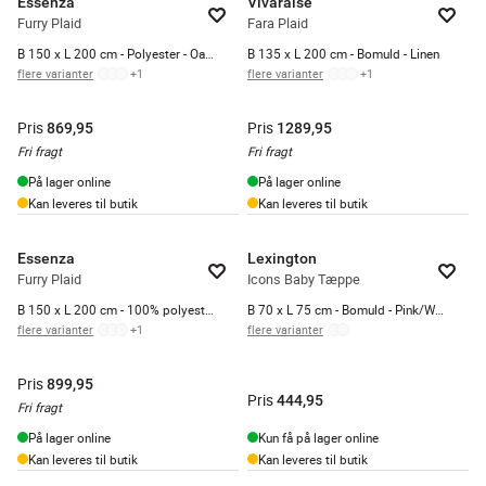
Essenza
Vivaraise
Furry Plaid
Fara Plaid
B 150 x L 200 cm - Polyester - Oatmeal
B 135 x L 200 cm - Bomuld - Linen
flere varianter
+
1
flere varianter
+
1
Pris
Pris
869,95
1289,95
Fri fragt
Fri fragt
På lager online
På lager online
Kan leveres til butik
Kan leveres til butik
Essenza
Lexington
Furry Plaid
Icons Baby Tæppe
B 150 x L 200 cm - 100% polyester fake fur - Rose
B 70 x L 75 cm - Bomuld - Pink/White
flere varianter
+
1
flere varianter
Pris
899,95
Pris
444,95
Fri fragt
På lager online
Kun få på lager online
Kan leveres til butik
Kan leveres til butik