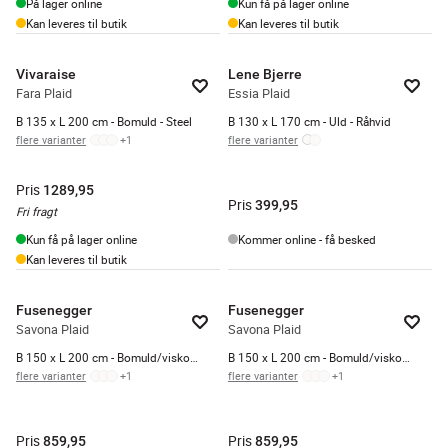
På lager online
Kun få på lager online
Kan leveres til butik
Kan leveres til butik
Vivaraise
Lene Bjerre
Fara Plaid
Essia Plaid
B 135 x L 200 cm - Bomuld - Steel
B 130 x L 170 cm - Uld - Råhvid
flere varianter
+
1
flere varianter
Pris
1289,95
Pris
399,95
Fri fragt
Kun få på lager online
Kommer online - få besked
Kan leveres til butik
Fusenegger
Fusenegger
Savona Plaid
Savona Plaid
B 150 x L 200 cm - Bomuld/viskose/polyester - Ecru
B 150 x L 200 cm - Bomuld/viskose/polyester - Offwhite
flere varianter
+
1
flere varianter
+
1
Pris
Pris
859,95
859,95