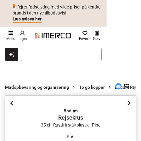
Vi fejrer fødselsdag med vilde priser på kendte
brands i den nye tilbudsavis!
Læs avisen her
Menu
Login
Favorit
Kurv
Klik & hent
Byt i 1 år
Prismatch
Bodum Rejse
Madopbevaring og organisering
To go kopper
Bodum
Rejsekrus
35 cl - Rustfrit stål/plastik - Pine
Pris