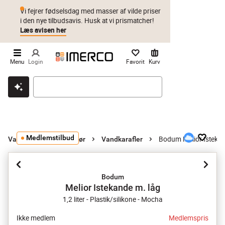
Vi fejrer fødselsdag med masser af vilde priser
i den nye tilbudsavis. Husk at vi prismatcher!
Læs avisen her
Menu
Login
Favorit
Kurv
Klik & hent
Byt i 1 år
Prismatch
Medlemstilbud
Bodum Melior Istekan
Vandkarafler og tilbehør
Vandkarafler
Bodum
Melior Istekande m. låg
1,2 liter - Plastik/silikone - Mocha
Ikke medlem
Medlemspris