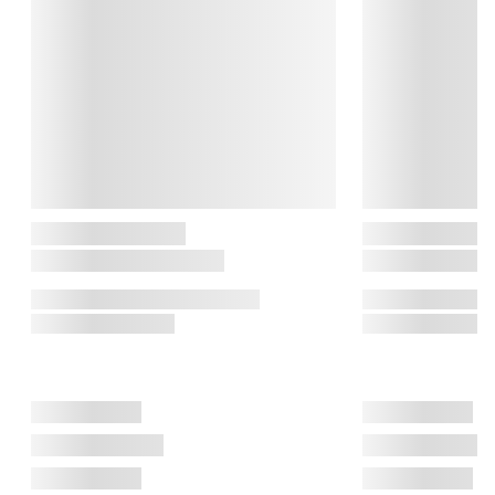
hverdagen. Med alt fra stempelkander og kaffebryggere til 
airfryere er serien skabt til dig, der ønsker enkel brug, holdbare 
materialer og et tidløst design.

Bodum

Bodum er en familieejet virksomhed, grundlagt af Peter 
Bodum i 1944. Siden 1944 har Bodum leveret 
kvalitetsprodukter, herunder deres ikoniske stempelkander og 
te-bryggere, som fremhæver smag og aroma. Bodum er kendt 
for sine innovative og funktionelle designløsninger til køkkenet 
og hjemmet.