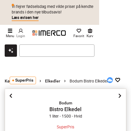
Vi fejrer fødselsdag med vilde priser på kendte
brands i den nye tilbudsavis!
Læs avisen her
Menu
Login
Favorit
Kurv
Klik & hent
Byt i 1 år
Prismatch
SuperPris
Bodum Bistro Elkedel
Køkkenmaskiner
Elkedler
Bodum
Bistro Elkedel
1 liter - 1500 - Hvid
SuperPris