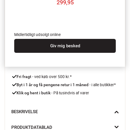
299,95
Midlertidligt udsolgt online
Giv mig besked
 - ved køb over 500 kr.*
Fri fragt
- i alle butikker*
Byt i 1 år og få pengene retur i 1 måned 
 - På tusindvis af varer
Klik og hent i butik
BESKRIVELSE
Kog vand til kaffe, te og instant-supper nemt og hurtigt med 
PRODUKTDATABLAD
elkedlen fra Bodums Bistro-serie. Elkedlen har en kapacitet på 