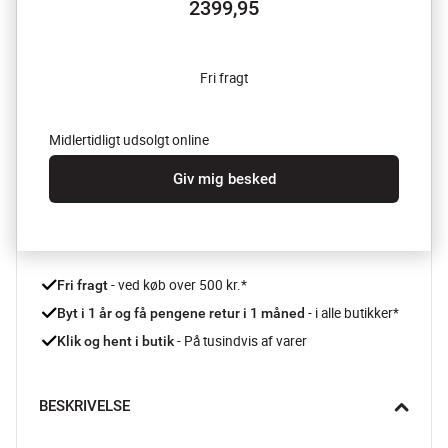
2399,95
Fri fragt
Midlertidligt udsolgt online
Giv mig besked
 - ved køb over 500 kr.*
Fri fragt
- i alle butikker*
Byt i 1 år og få pengene retur i 1 måned 
 - På tusindvis af varer
Klik og hent i butik
BESKRIVELSE
Design dine egne havemøbler med Korfu modul havesofaen 