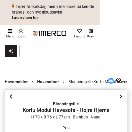
Vi fejrer fødselsdag med vilde priser på kendte
brands i den nye tilbudsavis!
Læs avisen her
Menu
Login
Favorit
Kurv
Klik & hent
Byt i 1 år
Prismatch
Bloomingville Korfu Modul Havesofa
Havemøbler
Havesofaer
Bloomingville
Korfu Modul Havesofa - Højre Hjørne
H 70 x B 76 x L 77 cm - Bambus - Natur
Pris