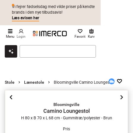
Vi fejrer fødselsdag med vilde priser på kendte
brands i den nye tilbudsavis!
Læs avisen her
Menu
Login
Favorit
Kurv
Klik & hent
Byt i 1 år
Prismatch
Bloomingville Camino Loungestol
Stole
Lænestole
Bloomingville
Camino Loungestol
H 80 x B 70 x L 68 cm - Gummitræ/polyester - Brun
Pris