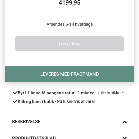
4199,95
Afsendes 5-14 hverdage
Læg i kurv
LEVERES MED FRAGTMAND
- i alle butikker*
Byt i 1 år og få pengene retur i 1 måned 
 - På tusindvis af varer
Klik og hent i butik
BESKRIVELSE
Der er noget særligt ved at synke ned i Camino Loungestolen 
PRODUKTDATABLAD