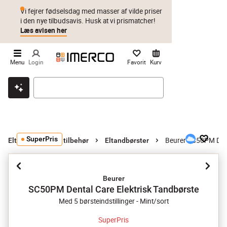
Vi fejrer fødselsdag med masser af vilde priser
i den nye tilbudsavis. Husk at vi prismatcher!
Læs avisen her
Menu
Login
Favorit
Kurv
Klik & hent
Byt i 1 år
Prismatch
SuperPris
Beurer SC50PM Dent
Eltandbørster og tilbehør
Eltandbørster
Beurer
SC50PM Dental Care Elektrisk Tandbørste
Med 5 børsteindstillinger - Mint/sort
SuperPris