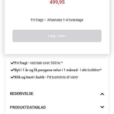
499,95
Fri fragt — Afsendes 1-4 hverdage
Læg i kurv
 - ved køb over 500 kr.*
Fri fragt
- i alle butikker*
Byt i 1 år og få pengene retur i 1 måned 
 - På tusindvis af varer
Klik og hent i butik
BESKRIVELSE
Beurers Dental Care elektriske tandbørste gør tandbørstningen 
PRODUKTDATABLAD
lidt sjovere - og med op til 80.000 vibrationer i minuttet får du 
en grundig tandbørstning hver gang.
