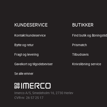
KUNDESERVICE
BUTIKKER
Kontakt kundeservice
Find butik og åbningstid
Bytte og retur
Prismatch
Fragt og levering
Tilbudsavis
Gavekort og tilgodebeviser
Knivslibning service
Se alle emner
Imerco A/S, Smedeholm 16, 2730 Herlev
CVR-nr. 26 57 25 17