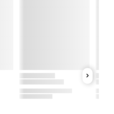
venske Belid. Lampen fås i dag i en opdateret version i en 
ække flotte farver, der passer ind i den nordiske stil. Designet 
f Primus II stammer tilbage fra 80’erne og viderefører 
ampens smarte hejsefunktion.

vensk kvalitet

elid har siden 1969 designet lamper med fokus på høj kvalitet 
g gode funktioner. Alle lamper produceres i Varberg i Sverige 
g viderebringer noter fra den skandinaviske tradition for det 
ode håndværk. Lyskilde medfølger ikke.

ampen rengøres nemmest med en blød fiberklud. Ved faste 
tøvmærker kan du påføre en dråbe opvaskemiddel direkte på 
letten.