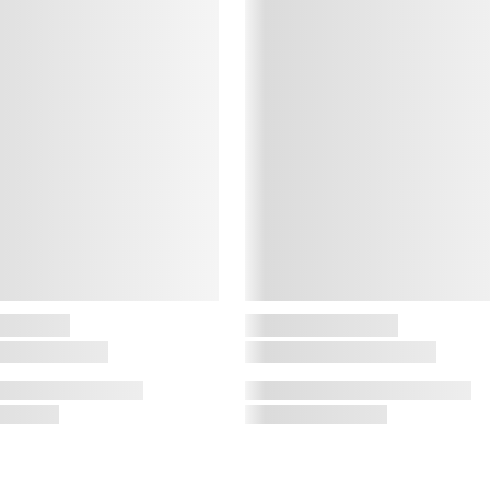
s
r
a
l
S
B
o
o
g
L
s
p