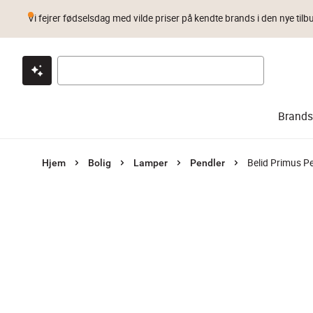
Vi fejrer fødselsdag med vilde priser på kendte brands i den nye tilb
Klik & hent
Byt i 1 år
Prismatch
Brands
Belid Primus P
Hjem
Bolig
Lamper
Pendler