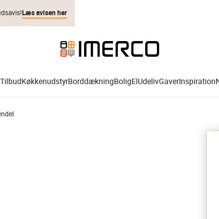
udsavis!
Læs avisen her
Tilbud
Køkkenudstyr
Borddækning
Bolig
El
Udeliv
Gaver
Inspiration
endel