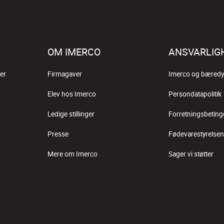
OM IMERCO
ANSVARLIG
er
Firmagaver
Imerco og bæredy
Elev hos Imerco
Persondatapolitik
Ledige stillinger
Forretningsbeting
Presse
Fødevarestyrelsen
Mere om Imerco
Sager vi støtter