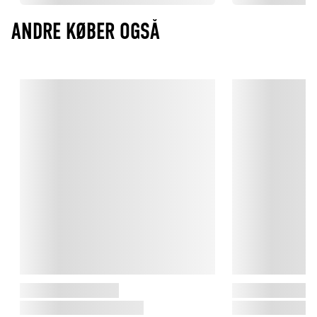
Det er et vigtigt skridt i vores indsats for at mindske 
unødvendige kemikalier og sikre et sundere valg i dit køkken.
ANDRE KØBER OGSÅ