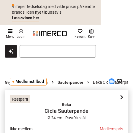
Vi fejrer fødselsdag med vilde priser på kendte
brands i den nye tilbudsavis!
Læs avisen her
Menu
Login
Favorit
Kurv
Klik & hent
Byt i 1 år
Prismatch
Medlemstilbud
Beka Cicla Sauterpan
Gryder og stegepander
Sauterpander
Restparti
Beka
Cicla Sauterpande
Ø 24 cm - Rustfrit stål
Ikke medlem
Medlemspris