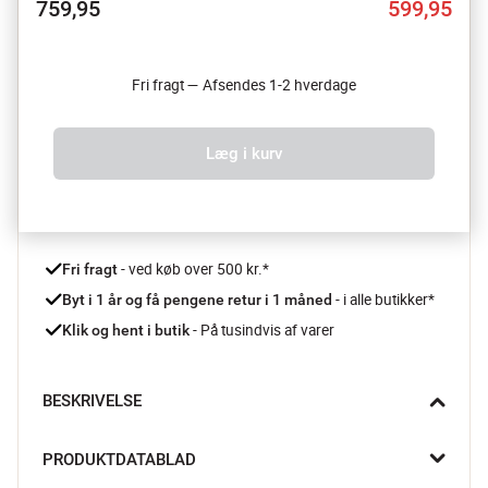
759,95
599,95
Fri fragt — Afsendes 1-2 hverdage
Læg i kurv
 - ved køb over 500 kr.*
Fri fragt
- i alle butikker*
Byt i 1 år og få pengene retur i 1 måned 
 - På tusindvis af varer
Klik og hent i butik
BESKRIVELSE
Når du samler vennerne til simremad, eller søndagen kalder på 
PRODUKTDATABLAD
en cremet pastaret, er Cicla sauterpanden fra Beka din bedste 
makker. Den klarer alt fra hverdagsklassikere til gæstemad – 